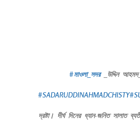
#মাওলা_সদর
_উদ্দিন আহম
#SADARUDDINAHMADCHISTY
#S
দ্রষ্টা। দীর্ঘ দিনের ধ্যান-জনিত সালাত 