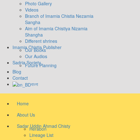
Photo Gallery
Videos
Branch of Imamia Chistia Nezamia
Sangha
Aim of Imamia Chistiya Nizamia
Shangha
Different shrines
Imamia Chistia Publisher
Our Books
Our Audios
Sadria Society
Future Planning
Blog
Contact
বাংলা
Home
About Us
Sadar Uddin Ahmad Chisty
Herabon
Lineage List