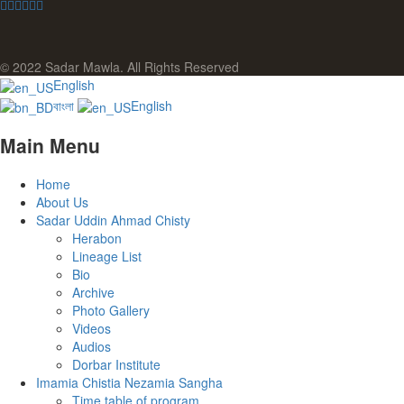
© 2022 Sadar Mawla. All Rights Reserved
English
বাংলা
English
Main Menu
Home
About Us
Sadar Uddin Ahmad Chisty
Herabon
Lineage List
Bio
Archive
Photo Gallery
Videos
Audios
Dorbar Institute
Imamia Chistia Nezamia Sangha
Time table of program