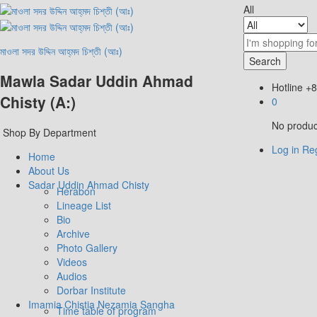
All
মাওলা সদর উদ্দিন আহ্‌মদ চিশ্‌তী (আঃ)
Search
Mawla Sadar Uddin Ahmad
Hotline
+8
Chisty (A:)
0
No product
Shop By Department
Log in
Reg
Home
About Us
Sadar Uddin Ahmad Chisty
Herabon
Lineage List
Bio
Archive
Photo Gallery
Videos
Audios
Dorbar Institute
Imamia Chistia Nezamia Sangha
Time table of program