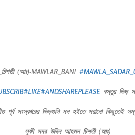
দ_চিশতী (আঃ)-MAWLAR_BANI
#MAWLA_SADAR_
UBSCRIB
#LIKE
#ANDSHAREPLEASE
বস্তুর ভিড় স
ব্যতীত পূর্ব সংস্কারের ভিড়গুলি মন হইতে সরানো কিছুতে
সূফী সদর উদ্দিন আহমদ চিশতী (আঃ)