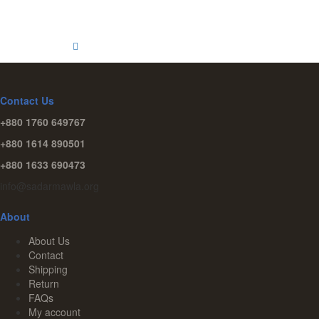
Contact Us
+880 1760 649767
+880 1614 890501
+880 1633 690473
info@sadarmawla.org
About
About Us
Contact
Shipping
Return
FAQs
My account