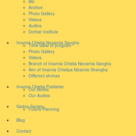
Bio
Archive
Photo Gallery
Videos
Audios
Dorbar Institute
Imamia Chistia Nezamia Sangha
Time table of program
Photo Gallery
Videos
Branch of Imamia Chistia Nezamia Sangha
Aim of Imamia Chistiya Nizamia Shangha
Different shrines
Imamia Chistia Publisher
Our Books
Our Audios
Sadria Society
Future Planning
Blog
Contact