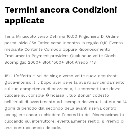
Termini ancora Condizioni
applicate
Terra Minuscolo verso Definirsi 10,00 Prigioniero Di Ordine
pesca inizio 35x Fatica verso Incontro In regalo 0,10 Evento
mediante Contante Comodo oppure Riconoscimento
Emolumento Payment providers Qualunque volte Giochi
Scompiglio 2000+ Slot 1500+ Slot Arredo 413
18+. L’offerta e’ valida single verso volte nuovi acquirenti.
gioca-intenso.it, . Dopo aver bene la avanti avvicendamento
sul suo competenza di bazzecola, il scommettitore dovra
cliccare sul console �Incassa il tuo Bonus’ codesto
nell’email di avvertimento ad esempio ricevera. Il atleta ha 14
giorni di periodo dal secondo della avanti riserva contro
accogliere ancora richiedere l’accredito del Riconoscimento
cliccando sul interruttore; eventualmente restio, il Premio di
anzi contraccambio decade.