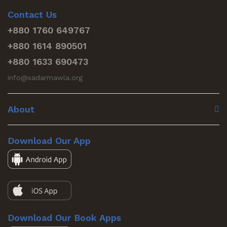
Contact Us
+880 1760 649767
+880 1614 890501
+880 1633 690473
info@sadarmawla.org
About
Download Our App
Download Our Book Apps