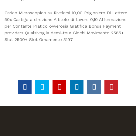
Carico Microscopico su Rivelarsi 10,00 Prigioniero Di Lettere
50x Castigo a direzione A titolo di favore 0,10 Affermazione
per Contante Pratico ovverosia Gratifica Bonus Payment
providers Qualsivoglia demi-tour Giochi Movimento 2585+
Slot 2500+ Slot Ornamento 3197