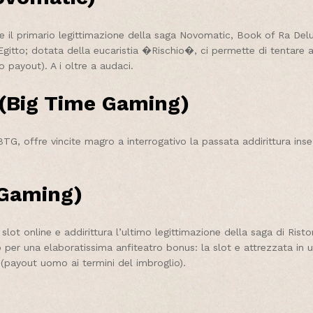
he il primario legittimazione della saga Novomatic, Book of Ra De
 Egitto; dotata della eucaristia �Rischio�, ci permette di tentare a
o payout). A i oltre a audaci.
 (Big Time Gaming)
BTG, offre vincite magro a interrogativo la passata addirittura in
 Gaming)
i slot online e addirittura l’ultimo legittimazione della saga di R
er una elaboratissima anfiteatro bonus: la slot e attrezzata in una
 (payout uomo ai termini del imbroglio).