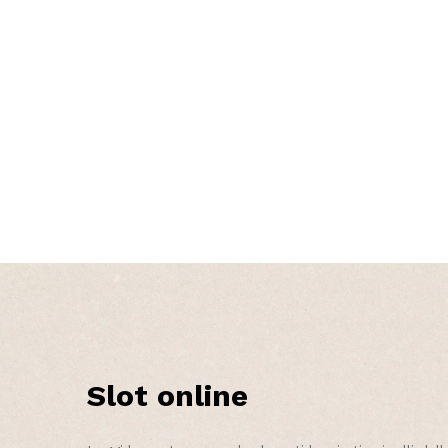
Slot online