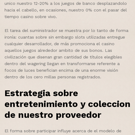
unico nuestro 12-20% a los juegos de banco desplazandolo
hacia el cabello, en ocasiones, nuestro 0% con el pasar del
tiempo casino sobre vivo.
El tarea del suministrador se muestra por lo tanto de forma
ironía: cuantas sobre sin embargo slots utilizadas entregue
cualquier desarrollador, de más promociona el casino
aquellos juegos alrededor ambito de sus bonos. Las
civilización que disenan gran cantidad de títulos elegibles
dentro del wagering llegan en transformarse referente a
focos de luces benefician encima de una enorme visión
dentro de los cero millas personas registrados.
Estrategia sobre
entretenimiento y coleccion
de nuestro proveedor
El forma sobre participar influye acerca de el modelo de