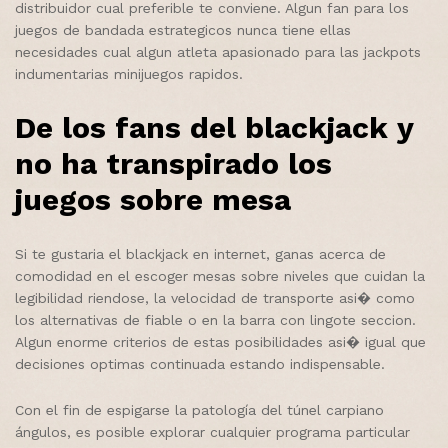
distribuidor cual preferible te conviene. Algun fan para los
juegos de bandada estrategicos nunca tiene ellas
necesidades cual algun atleta apasionado para las jackpots
indumentarias minijuegos rapidos.
De los fans del blackjack y
no ha transpirado los
juegos sobre mesa
Si te gustaria el blackjack en internet, ganas acerca de
comodidad en el escoger mesas sobre niveles que cuidan la
legibilidad riendose, la velocidad de transporte asi� como
los alternativas de fiable o en la barra con lingote seccion.
Algun enorme criterios de estas posibilidades asi� igual que
decisiones optimas continuada estando indispensable.
Con el fin de espigarse la patologí­a del túnel carpiano
ángulos, es posible explorar cualquier programa particular