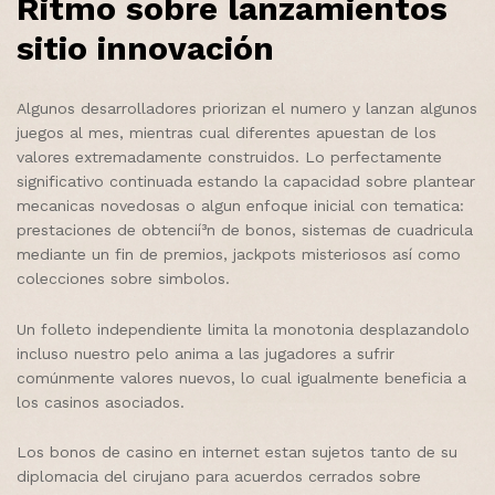
Ritmo sobre lanzamientos
sitio innovación
Algunos desarrolladores priorizan el numero y lanzan algunos
juegos al mes, mientras cual diferentes apuestan de los
valores extremadamente construidos. Lo perfectamente
significativo continuada estando la capacidad sobre plantear
mecanicas novedosas o algun enfoque inicial con tematica:
prestaciones de obtencií³n de bonos, sistemas de cuadricula
mediante un fin de premios, jackpots misteriosos así­ como
colecciones sobre simbolos.
Un folleto independiente limita la monotonia desplazandolo
incluso nuestro pelo anima a las jugadores a sufrir
comúnmente valores nuevos, lo cual igualmente beneficia a
los casinos asociados.
Los bonos de casino en internet estan sujetos tanto de su
diplomacia del cirujano para acuerdos cerrados sobre