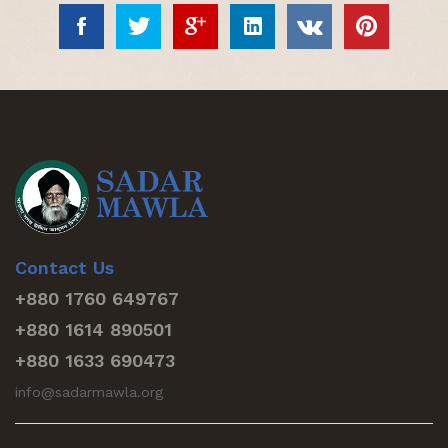
Contact Us
+880 1760 649767
+880 1614 890501
+880 1633 690473
info@sadarmawla.org