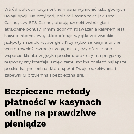
Wśród polskich kasyn online można wymienić kilka godnych
uwagi opcji. Na przykład, polskie kasyna takie jak Total
Casino, czy STS Casino, oferują szeroki wybór gier i
atrakcyjne bonusy. Innym godnym rozważenia kasynem jest
kasyno internetowe, które oferuje wyjątkowo wysokie
jackpoty i szeroki wybór gier. Przy wyborze kasyna online
warto również zwrócić uwagę na to, czy oferuje ono
wsparcie klienta w języku polskim, oraz czy ma przyjazny i
responsywny interfejs. Dzięki temu można znaleźć najlepsze
polskie kasyno online, które spełni Twoje oczekiwania i
zapewni Ci przyjemną i bezpieczną grę.
Bezpieczne metody
płatności w kasynach
online na prawdziwe
pieniądze