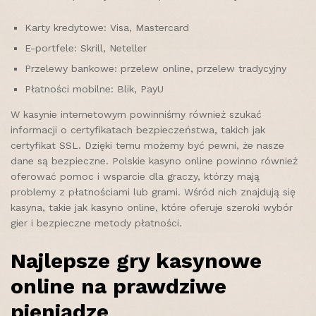
Karty kredytowe: Visa, Mastercard
E-portfele: Skrill, Neteller
Przelewy bankowe: przelew online, przelew tradycyjny
Płatności mobilne: Blik, PayU
W kasynie internetowym powinniśmy również szukać
informacji o certyfikatach bezpieczeństwa, takich jak
certyfikat SSL. Dzięki temu możemy być pewni, że nasze
dane są bezpieczne. Polskie kasyno online powinno również
oferować pomoc i wsparcie dla graczy, którzy mają
problemy z płatnościami lub grami. Wśród nich znajdują się
kasyna, takie jak kasyno online, które oferuje szeroki wybór
gier i bezpieczne metody płatności.
Najlepsze gry kasynowe
online na prawdziwe
pieniądze