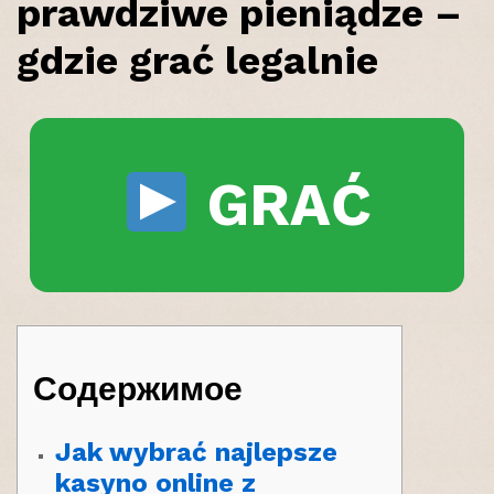
prawdziwe pieniądze –
gdzie grać legalnie
GRAĆ
Содержимое
Jak wybrać najlepsze
kasyno online z