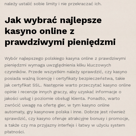
należy ustalić sobie limity i nie przekraczać ich.
Jak wybrać najlepsze
kasyno online z
prawdziwymi pieniędzmi
Wybór najlepszego polskiego kasyna online z prawdziwymi
pieniędzmi wymaga uwzględnienia kilku kluczowych
czynników. Przede wszystkim należy sprawdzić, czy kasyno
posiada ważną licencję i certyfikaty bezpieczeństwa, takie
jak certyfikat SSL. Następnie warto przeczytać kasyno online
opinie i recenzje innych graczy, aby uzyskać informacje o
jakości usług i poziomie obsługi klienta. Ponadto, warto
zwrócić uwagę na ofertę gier, w tym kasyno online
automaty, gry kasynowe polska i inne. Dobrze jest również
sprawdzić, czy kasyno oferuje atrakcyjne bonusy i promocje,
a także czy ma przyjazny interfejs i łatwy w użyciu system
płatności.