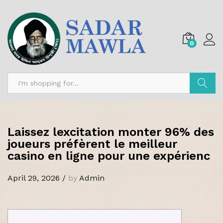
0
Search
Laissez lexcitation monter 96% des
joueurs préfèrent le meilleur
casino en ligne pour une expérienc
April 29, 2026
/
by
Admin