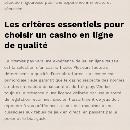
sélection rigoureuse pour une expérience immersive et
sécurisée.
Les critères essentiels pour
choisir un casino en ligne
de qualité
Le premier pas vers une expérience de jeu en ligne réussie
est la sélection d’un casino fiable. Plusieurs facteurs
déterminent la qualité d’une plateforme. La licence est
primordiale : elle garantit que le casino respecte des normes
strictes en matière de sécurité et de fair-play. Vérifiez
toujours la présence d’une licence délivrée par une autorité
de régulation reconnue. Ensuite, l’assortiment de jeux doit
répondre à vos préférences, allant des machines à sous
classiques aux tables de jeux en direct, en passant par le
poker et le blackjack.