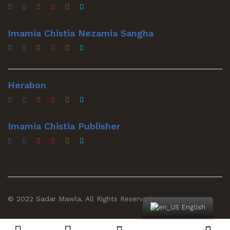
Imamia Chistia Nezamia Sangha
Herabon
Imamia Chistia Publisher
© 2022 Sadar Mawla. All Rights Reserved
English