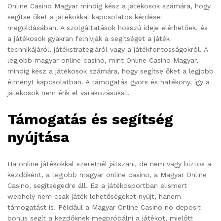
Online Casino Magyar mindig kész a játékosok számára, hogy
segítse őket a játékokkal kapcsolatos kérdései
megoldásában. A szolgáltatások hosszú ideje elérhetőek, és
a játékosok gyakran felhívják a segítséget a játék
technikájáról, játékstrategiáról vagy a játékfontosságokról. A
legjobb magyar online casino, mint Online Casino Magyar,
mindig kész a játékosok számára, hogy segítse őket a legjobb
élményt kapcsolatban. A támogatás gyors és hatékony, így a
játékosok nem érik el várakozásukat.
Támogatás és segítség
nyújtása
Ha online játékokkal szeretnél játszani, de nem vagy biztos a
kezdőként, a legjobb magyar online casino, a Magyar Online
Casino, segítségedre áll. Ez a játékosportban elismert
webhely nem csak játék lehetőségeket nyújt, hanem
támogatást is. Például a Magyar Online Casino no deposit
bonus segít a kezdőknek megpróbálni a játékot, mielőtt