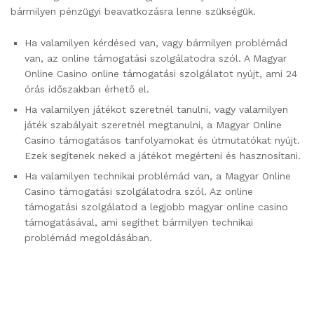
bármilyen pénzügyi beavatkozásra lenne szükségük.
Ha valamilyen kérdésed van, vagy bármilyen problémád
van, az online támogatási szolgálatodra szól. A Magyar
Online Casino online támogatási szolgálatot nyújt, ami 24
órás időszakban érhető el.
Ha valamilyen játékot szeretnél tanulni, vagy valamilyen
játék szabályait szeretnél megtanulni, a Magyar Online
Casino támogatásos tanfolyamokat és útmutatókat nyújt.
Ezek segítenek neked a játékot megérteni és hasznosítani.
Ha valamilyen technikai problémád van, a Magyar Online
Casino támogatási szolgálatodra szól. Az online
támogatási szolgálatod a legjobb magyar online casino
támogatásával, ami segíthet bármilyen technikai
problémád megoldásában.