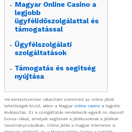
Magyar Online Casino a
legjobb
ügyfélidőszolgálattal és
támogatással
Ügyfélszolgálati
szolgáltatások
Támogatás és segítség
nyújtása
Ha keresztszerűen választani szeretnéd az online játék
lehetőségek közül, akkor a Magyar
online casino
a legjobb
kiválasztás. Ez a szolgáltatás rendelkezik egyedi no deposit
bonus-okkal, amelyek segítenek a játékosoknak a játékok
tanulmányozásában. Online játék a magyar interneten is
könnyen elérhető, és a Magyar Online Casino a legjobb