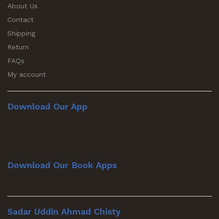
About Us
Contact
Shipping
Return
FAQs
My account
Download Our App
Download Our Book Apps
Sadar Uddin Ahmad Chisty