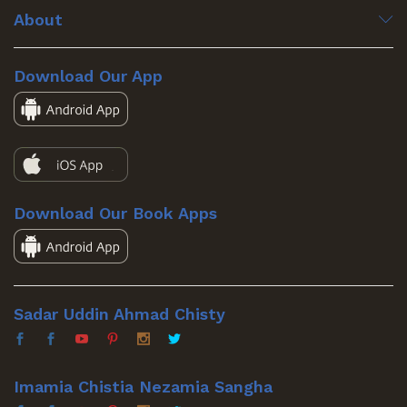
About
Download Our App
Download Our Book Apps
Sadar Uddin Ahmad Chisty
Imamia Chistia Nezamia Sangha