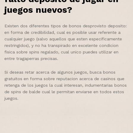
juegos nuevos?
Existen dos diferentes tipos de bonos desprovisto deposito:
en forma de credibilidad, cual es posible usar referente a
cualquier juego (salvo aquellos que esten especificamente
restringidos), y no ha transpirado en excelente condicion
fisica sobre spins regalado, cual unico puedes utilizar en
entre tragaperras precisas.
Si deseas retar acerca de algunos juegos, busca bonos
gratuitos en forma sobre reputacion acerca de casinos que
retenga de los juegos la cual interesan, indumentarias bonos
de spins de balde cual le permitan enviarse en todos estos
juegos.