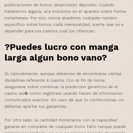
publicaciones de bonos desprovisto deposito. Cuando
hallaremos alguna, una incluimos en el aparato sobre forma
instantanea. Por eso, nunca anadimos cualquier numero
especifico sobre bonos cada mensualidad, suerte que va a
depender para los casinos cual los ofrezcan.
?Puedes lucro con manga
larga algun bono vano?
Si, naturalmente, aunque debemos de encontrarse ciertas
disciplinas referente a cuenta. Con el fin de iniciar,
asegurarse sobre continuar la prediccion genericos de el
casino asi� como registrate usando hacen de informacion
comunicados exactos. En caso de que lo confeccionas, no
deberias apartar los ganancias.
Por otro lado, la cantidad monetarios con la capacidad
ganarse en compania de cualquier bono falto tanque puede
permanecer limitada, asi que no esperes hacerte abundante