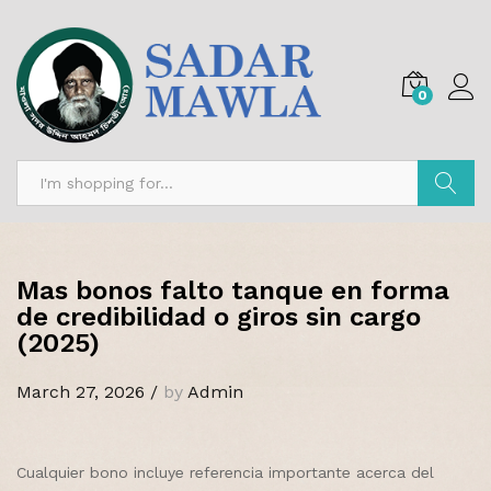
0
Search
Mas bonos falto tanque en forma
de credibilidad o giros sin cargo
(2025)
March 27, 2026
/
by
Admin
Cualquier bono incluye referencia importante acerca del