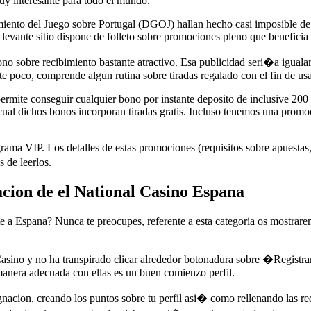
y interesante para todo el mundo.
nto del Juego sobre Portugal (DGOJ) hallan hecho casi imposible de l
 levante sitio dispone de folleto sobre promociones pleno que beneficia
 bono sobre recibimiento bastante atractivo. Esa publicidad seri�a igual
poco, comprende algun rutina sobre tiradas regalado con el fin de usa
rmite conseguir cualquier bono por instante deposito de inclusive 200 
er cual dichos bonos incorporan tiradas gratis. Incluso tenemos una promo
ama VIP. Los detalles de estas promociones (requisitos sobre apuestas, 
 de leerlos.
cion de el National Casino Espana
te a Espana? Nunca te preocupes, referente a esta categoria os mostrar
alCasino y no ha transpirado clicar alrededor botonadura sobre �Regist
 manera adecuada con ellas es un buen comienzo perfil.
nacion, creando los puntos sobre tu perfil asi� como rellenando las req