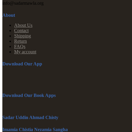
info@sadarmawla.org
About
About Us
Contact
Shipping
Return
FAQs
My account
Download Our App
Download Our Book Apps
Sadar Uddin Ahmad Chisty
Imamia Chistia Nezamia Sangha