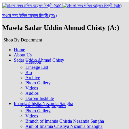
মাওলা সদর উদ্দিন আহ্‌মদ চিশ্‌তী (আঃ)
Mawla Sadar Uddin Ahmad Chisty (A:)
Shop By Department
Home
About Us
Sadar Uddin Ahmad Chisty
Herabon
Lineage List
Bio
Archive
Photo Gallery
Videos
Audios
Dorbar Institute
Imamia Chistia Nezamia Sangha
Time table of program
Photo Gallery
Videos
Branch of Imamia Chistia Nezamia Sangha
Aim of Imamia Chistiya Nizamia Shangha