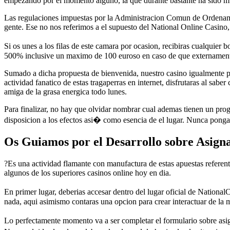
empezando por el momento alguno, la que durante bastante ha sido mu
Las regulaciones impuestas por la Administracion Comun de Ordenamie
gente. Ese no nos referimos a el supuesto del National Online Casino,
Si os unes a los filas de este camara por ocasion, recibiras cualquier
500% inclusive un maximo de 100 euroso en caso de que externamente 
Sumado a dicha propuesta de bienvenida, nuestro casino igualmente pe
actividad fanatico de estas tragaperras en internet, disfrutaras al sab
amiga de la grasa energica todo lunes.
Para finalizar, no hay que olvidar nombrar cual ademas tienen un progr
disposicion a los efectos asi� como esencia de el lugar. Nunca pongas
Os Guiamos por el Desarrollo sobre Asigna
?Es una actividad flamante con manufactura de estas apuestas referen
algunos de los superiores casinos online hoy en dia.
En primer lugar, deberias accesar dentro del lugar oficial de Nation
nada, aqui asimismo contaras una opcion para crear interactuar de la
Lo perfectamente momento va a ser completar el formulario sobre asig