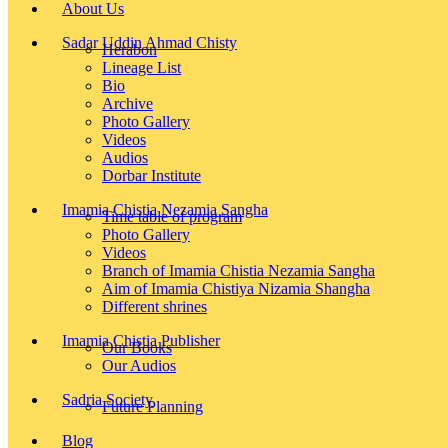
About Us
Sadar Uddin Ahmad Chisty
Herabon
Lineage List
Bio
Archive
Photo Gallery
Videos
Audios
Dorbar Institute
Imamia Chistia Nezamia Sangha
Time table of program
Photo Gallery
Videos
Branch of Imamia Chistia Nezamia Sangha
Aim of Imamia Chistiya Nizamia Shangha
Different shrines
Imamia Chistia Publisher
Our Books
Our Audios
Sadria Society
Future Planning
Blog