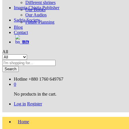
Different shrines
Imamia Chistia Publisher
Our Books
Our Audios
Sadria Society
Future Planning
Blog
Contact
বাংলা
All
Search
Hotline
+880 1760 649767
0
No products in the cart.
Log in
Register
Home