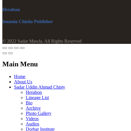
Herabon
Imamia Chistia Publisher
© 2022 Sadar Mawla. All Rights Reserved
Main Menu
Home
About Us
Sadar Uddin Ahmad Chisty
Herabon
Lineage List
Bio
Archive
Photo Gallery
Videos
Audios
Dorbar Institute