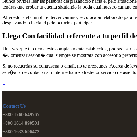
Nunca olvides leer las palabras desplazandolo hacia el pelo situacion
tendras que probar tu cuenta siguiendo la boda cual nuestro camara env
Alrededor del cumplir el tercer camino, te colocaran elaborado para re
desplazandolo hacia el pelo ocurrir a participar.
Llega Con facilidad referente a tu perfil 
Una vez que tu cuenta este completamente establecida, podras usar la
�Comenzar sesion� cual siempre se mostrara con accesorio preferible 
Si no recuerdas su contrasena o email, no te preocupes. Acerca de levan
seri�a la de contactar sin intermediarios alrededor servicio de asient
Contact Us
+880 1760 649767
+880 1614 890501
+880 1633 690473