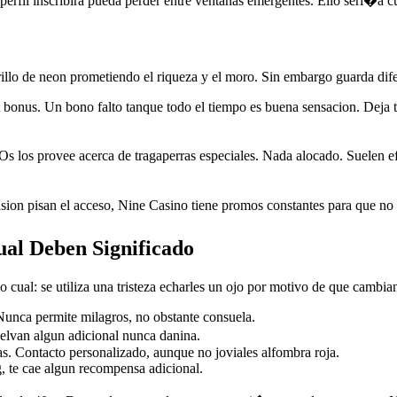
perfil inscribira pueda perder entre ventanas emergentes. Ello seri�a cu
e brillo de neon prometiendo el riqueza y el moro. Sin embargo guarda d
bonus. Un bono falto tanque todo el tiempo es buena sensacion. Deja tr
. Os los provee acerca de tragaperras especiales. Nada alocado. Suelen
ion pisan el acceso, Nine Casino tiene promos constantes para que no 
al Deben Significado
o cual: se utiliza una tristeza echarles un ojo por motivo de que cambian
Nunca permite milagros, no obstante consuela.
elvan algun adicional nunca danina.
s. Contacto personalizado, aunque no joviales alfombra roja.
ng, te cae algun recompensa adicional.