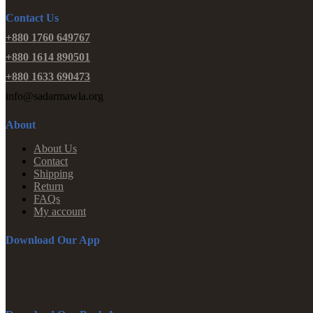
Contact Us
+880 1760 649767
+880 1614 890501
+880 1633 690473
info@sadarmawla.org
About
About Us
Contact
Shipping
Return
FAQs
My account
Download Our App