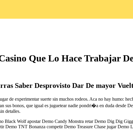
 Casino Que Lo Hace Trabajar De
rras Saber Desprovisto Dar De mayor Vuel
ugar de experimentar suerte sin muchos rodeos. Aca no hay humo: hechos
ionan sus bonos, que igual es juguetear nadie pondri�a en duda desde
in detalles.
mo Black Wolf apostar Demo Candy Monstra retar Demo Dig Dig Gigge
ir Demo TNT Bonanza competir Demo Treasure Chase jugar Demo L