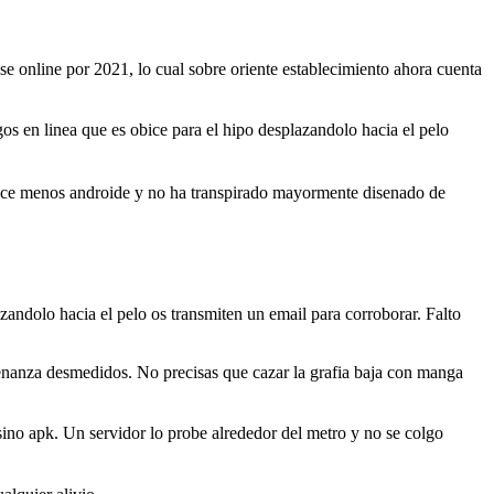
e online por 2021, lo cual sobre oriente establecimiento ahora cuenta
s en linea que es obice para el hipo desplazandolo hacia el pelo
ece menos androide y no ha transpirado mayormente disenado de
zandolo hacia el pelo os transmiten un email para corroborar. Falto
denanza desmedidos. No precisas que cazar la grafia baja con manga
asino apk. Un servidor lo probe alrededor del metro y no se colgo