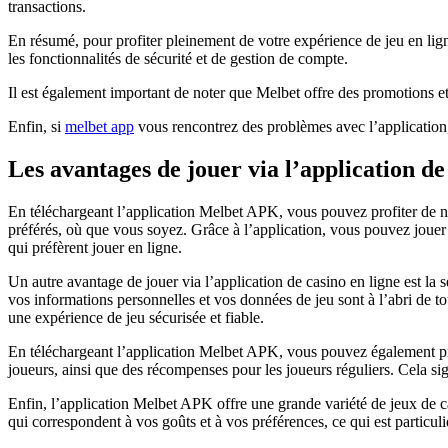
transactions.
En résumé, pour profiter pleinement de votre expérience de jeu en ligne
les fonctionnalités de sécurité et de gestion de compte.
Il est également important de noter que Melbet offre des promotions 
Enfin, si
melbet app
vous rencontrez des problèmes avec l’application,
Les avantages de jouer via l’application de
En téléchargeant l’application Melbet APK, vous pouvez profiter de no
préférés, où que vous soyez. Grâce à l’application, vous pouvez jouer e
qui préfèrent jouer en ligne.
Un autre avantage de jouer via l’application de casino en ligne est la 
vos informations personnelles et vos données de jeu sont à l’abri de tou
une expérience de jeu sécurisée et fiable.
En téléchargeant l’application Melbet APK, vous pouvez également prof
joueurs, ainsi que des récompenses pour les joueurs réguliers. Cela si
Enfin, l’application Melbet APK offre une grande variété de jeux de ca
qui correspondent à vos goûts et à vos préférences, ce qui est particul