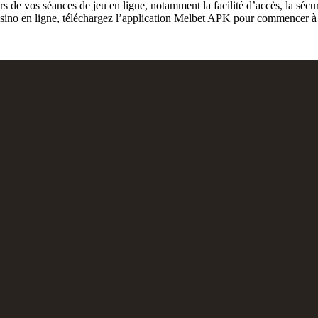
e vos séances de jeu en ligne, notamment la facilité d’accès, la sécurit
casino en ligne, téléchargez l’application Melbet APK pour commencer à 