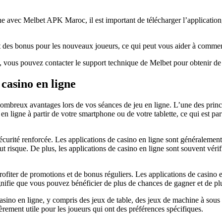
 avec Melbet APK Maroc, il est important de télécharger l’application, d
et des bonus pour les nouveaux joueurs, ce qui peut vous aider à comme
 vous pouvez contacter le support technique de Melbet pour obtenir de 
 casino en ligne
mbreux avantages lors de vos séances de jeu en ligne. L’une des princip
n ligne à partir de votre smartphone ou de votre tablette, ce qui est par
sécurité renforcée. Les applications de casino en ligne sont généralement
t risque. De plus, les applications de casino en ligne sont souvent vérif
iter de promotions et de bonus réguliers. Les applications de casino e
gnifie que vous pouvez bénéficier de plus de chances de gagner et de plus
sino en ligne, y compris des jeux de table, des jeux de machine à sous 
ièrement utile pour les joueurs qui ont des préférences spécifiques.