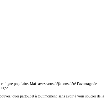
u en ligne populaire. Mais avez-vous déjà considéré l’avantage de
 ligne.
pouvez jouer partout et à tout moment, sans avoir à vous soucier de la