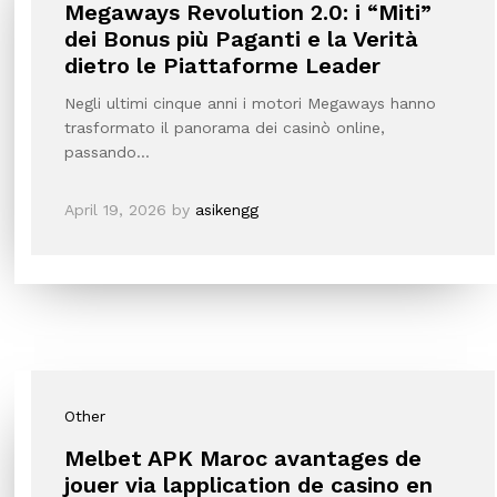
Megaways Revolution 2.0: i “Miti”
dei Bonus più Paganti e la Verità
dietro le Piattaforme Leader
Negli ultimi cinque anni i motori Megaways hanno
trasformato il panorama dei casinò online,
passando…
April 19, 2026
by
asikengg
Other
Melbet APK Maroc avantages de
jouer via lapplication de casino en