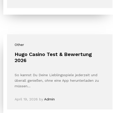
Other
Hugo Casino Test & Bewertung
2026
So kannst Du Deine Lieblingsspiele jederzeit und
überall genießen, ohne eine App herunterladen zu
müssen…
April 19, 2026
by
Admin