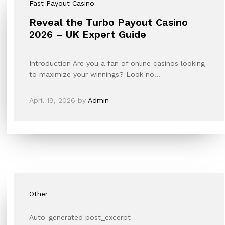
Fast Payout Casino
Reveal the Turbo Payout Casino
2026 – UK Expert Guide
Introduction Are you a fan of online casinos looking
to maximize your winnings? Look no…
April 19, 2026
by
Admin
Other
Auto-generated post_excerpt