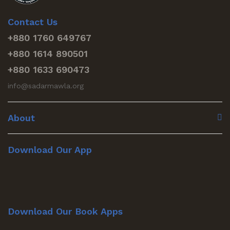
Contact Us
+880 1760 649767
+880 1614 890501
+880 1633 690473
info@sadarmawla.org
About
Download Our App
Download Our Book Apps