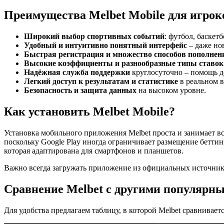
Преимущества Melbet Mobile для игрок
Широкий выбор спортивных событий
: футбол, баскетб
Удобный и интуитивно понятный интерфейс
– даже но
Быстрая регистрация и множество способов пополнен
Высокие коэффициенты и разнообразные типы ставок
Надёжная служба поддержки
круглосуточно – помощь до
Легкий доступ к результатам и статистике
в реальном 
Безопасность и защита данных
на высоком уровне.
Как установить Melbet Mobile?
Установка мобильного приложения Melbet проста и занимает в
поскольку Google Play иногда ограничивает размещение бетти
которая адаптирована для смартфонов и планшетов.
Важно всегда загружать приложение из официальных источнико
Сравнение Melbet с другими популярн
Для удобства предлагаем таблицу, в которой Melbet сравнивае