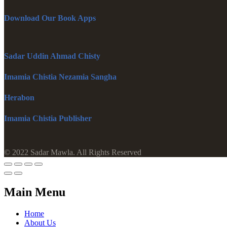
Download Our Book Apps
Sadar Uddin Ahmad Chisty
Imamia Chistia Nezamia Sangha
Herabon
Imamia Chistia Publisher
© 2022 Sadar Mawla. All Rights Reserved
Main Menu
Home
About Us