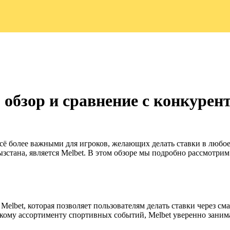
 обзор и сравнение с конкурен
сё более важными для игроков, желающих делать ставки в любо
зстана, является Melbet. В этом обзоре мы подробно рассмотр
Melbet, которая позволяет пользователям делать ставки через см
окому ассортименту спортивных событий, Melbet уверенно зан