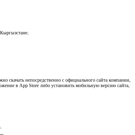
 Кыргызстане.
ожно скачать непосредственно с официального сайта компании,
ожение в App Store либо установить мобильную версию сайта,
.