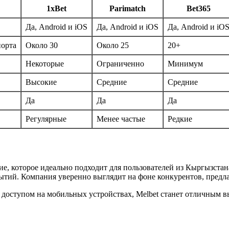
1xBet
Parimatch
Bet365
Да, Android и iOS
Да, Android и iOS
Да, Android и iO
порта
Около 30
Около 25
20+
Некоторые
Ограниченно
Минимум
Высокие
Средние
Средние
Да
Да
Да
Регулярные
Менее частые
Редкие
ие, которое идеально подходит для пользователей из Кыргызста
тий. Компания уверенно выглядит на фоне конкурентов, предла
доступом на мобильных устройствах, Melbet станет отличным в