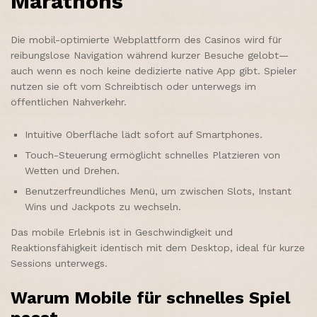
Marathons
Die mobil-optimierte Webplattform des Casinos wird für
reibungslose Navigation während kurzer Besuche gelobt—
auch wenn es noch keine dedizierte native App gibt. Spieler
nutzen sie oft vom Schreibtisch oder unterwegs im
öffentlichen Nahverkehr.
Intuitive Oberfläche lädt sofort auf Smartphones.
Touch-Steuerung ermöglicht schnelles Platzieren von
Wetten und Drehen.
Benutzerfreundliches Menü, um zwischen Slots, Instant
Wins und Jackpots zu wechseln.
Das mobile Erlebnis ist in Geschwindigkeit und
Reaktionsfähigkeit identisch mit dem Desktop, ideal für kurze
Sessions unterwegs.
Warum Mobile für schnelles Spiel