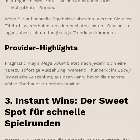
Integrierte Mini-Boni – kleine Gratisrunden oder
Multiplikator-Boosts.
Wenn Sie auf schnelle Ergebnisse abzielen, werden Sie diese
Titel oft wiederholen, um den nächsten Instant-Gewinn zu
jagen, ohne sich um langfristige Trends zu kümmern.
Provider-Highlights
Pragmatic Play’s
Mega Joker
bietet nach jedem Spin eine
nahezu sofortige Auszahlung, während Thunderkick’s
Lucky
Wheel
eine Auszahlung auslösen kann, bevor die nächste
Walze überhaupt zu drehen beginnt.
3. Instant Wins: Der Sweet
Spot für schnelle
Spielrunden
Instant-Win-Games sind die Grundpfeiler des Kurzzeit-Play.