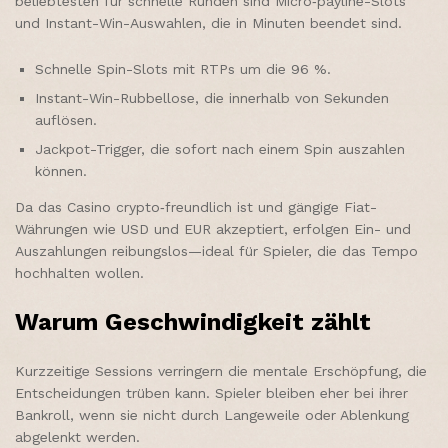
beliebtesten für schnelle Runden sind Micro‑payline-Slots
und Instant-Win-Auswahlen, die in Minuten beendet sind.
Schnelle Spin-Slots mit RTPs um die 96 %.
Instant-Win-Rubbellose, die innerhalb von Sekunden
auflösen.
Jackpot-Trigger, die sofort nach einem Spin auszahlen
können.
Da das Casino crypto‑freundlich ist und gängige Fiat-
Währungen wie USD und EUR akzeptiert, erfolgen Ein- und
Auszahlungen reibungslos—ideal für Spieler, die das Tempo
hochhalten wollen.
Warum Geschwindigkeit zählt
Kurzzeitige Sessions verringern die mentale Erschöpfung, die
Entscheidungen trüben kann. Spieler bleiben eher bei ihrer
Bankroll, wenn sie nicht durch Langeweile oder Ablenkung
abgelenkt werden.