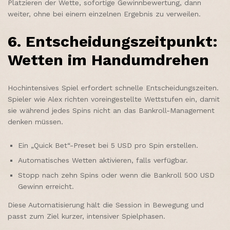
Platzieren der Wette, sofortige Gewinnbewertung, dann
weiter, ohne bei einem einzelnen Ergebnis zu verweilen.
6. Entscheidungszeitpunkt:
Wetten im Handumdrehen
Hochintensives Spiel erfordert schnelle Entscheidungszeiten.
Spieler wie Alex richten voreingestellte Wettstufen ein, damit
sie während jedes Spins nicht an das Bankroll-Management
denken müssen.
Ein „Quick Bet“-Preset bei 5 USD pro Spin erstellen.
Automatisches Wetten aktivieren, falls verfügbar.
Stopp nach zehn Spins oder wenn die Bankroll 500 USD
Gewinn erreicht.
Diese Automatisierung hält die Session in Bewegung und
passt zum Ziel kurzer, intensiver Spielphasen.