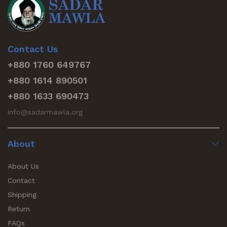
Contact Us
+880 1760 649767
+880 1614 890501
+880 1633 690473
info@sadarmawla.org
About
About Us
Contact
Shipping
Return
FAQs