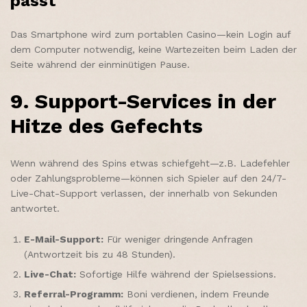
passt
Das Smartphone wird zum portablen Casino—kein Login auf
dem Computer notwendig, keine Wartezeiten beim Laden der
Seite während der einminütigen Pause.
9. Support-Services in der
Hitze des Gefechts
Wenn während des Spins etwas schiefgeht—z.B. Ladefehler
oder Zahlungsprobleme—können sich Spieler auf den 24/7-
Live-Chat-Support verlassen, der innerhalb von Sekunden
antwortet.
E-Mail-Support:
Für weniger dringende Anfragen
(Antwortzeit bis zu 48 Stunden).
Live-Chat:
Sofortige Hilfe während der Spielsessions.
Referral-Programm:
Boni verdienen, indem Freunde