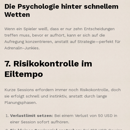
Die Psychologie hinter schnellem
Wetten
Wenn ein Spieler weiß, dass er nur zehn Entscheidungen
treffen muss, bevor er aufhört, kann er sich auf die
Aufregung konzentrieren, anstatt auf Strategie—perfekt für
Adrenalin-Junkies.
7. Risikokontrolle im
Eiltempo
Kurze Sessions erfordern immer noch Risikokontrolle, doch
sie erfolgt schnell und instinktiv, anstatt durch lange
Planungsphasen.
Verlustlimit setzen:
Bei einem Verlust von 50 USD in
einer Session sofort aufhören.