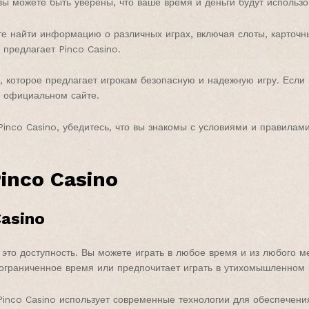
вы можете быть уверены, что ваше время и деньги будут использ
е найти информацию о различных играх, включая слоты, карточны
предлагает Pinco Casino.
о, которое предлагает игрокам безопасную и надежную игру. Если
а официальном сайте.
nco Casino, убедитесь, что вы знакомы с условиями и правилами
inco Casino
asino
 это доступность. Вы можете играть в любое время и из любого 
т ограниченное время или предпочитает играть в утихомышленном
inco Casino использует современные технологии для обеспечени