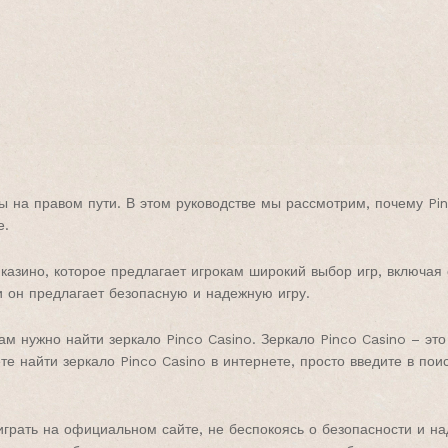
ы на правом пути. В этом руководстве мы рассмотрим, почему Pi
е.
азино, которое предлагает игрокам широкий выбор игр, включая 
 и он предлагает безопасную и надежную игру.
ам нужно найти зеркало Pinco Casino. Зеркало Pinco Casino – эт
е найти зеркало Pinco Casino в интернете, просто введите в поис
 играть на официальном сайте, не беспокоясь о безопасности и н