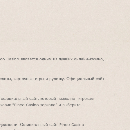
nco Casino является одним из лучших онлайн-казино,
слоты, карточные игры и рулетку. Официальный сайт
о официальный сайт, который позволяет игрокам
ковик “Pinco Casino зеркало” и выберите
адежности. Официальный сайт Pinco Casino