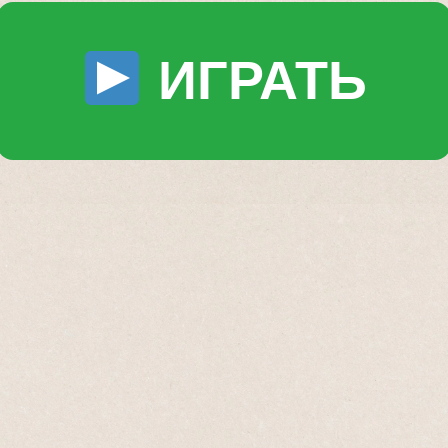
ИГРАТЬ