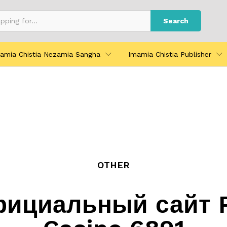
Search
amia Chistia Nezamia Sangha
Imamia Chistia Publisher
OTHER
ициальный сайт 