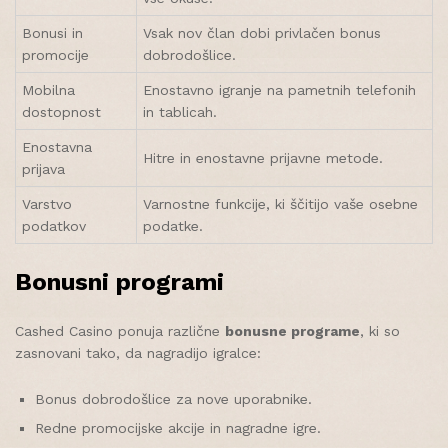
Bonusi in
Vsak nov član dobi privlačen bonus
promocije
dobrodošlice.
Mobilna
Enostavno igranje na pametnih telefonih
dostopnost
in tablicah.
Enostavna
Hitre in enostavne prijavne metode.
prijava
Varstvo
Varnostne funkcije, ki ščitijo vaše osebne
podatkov
podatke.
Bonusni programi
Cashed Casino ponuja različne
bonusne programe
, ki so
zasnovani tako, da nagradijo igralce:
Bonus dobrodošlice za nove uporabnike.
Redne promocijske akcije in nagradne igre.