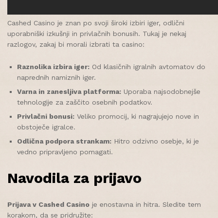
Cashed Casino je znan po svoji široki izbiri iger, odlični
uporabniški izkušnji in privlačnih bonusih. Tukaj je nekaj
razlogov, zakaj bi morali izbrati ta casino:
Raznolika izbira iger:
Od klasičnih igralnih avtomatov do
naprednih namiznih iger.
Varna in zanesljiva platforma:
Uporaba najsodobnejše
tehnologije za zaščito osebnih podatkov.
Privlačni bonusi:
Veliko promocij, ki nagrajujejo nove in
obstoječe igralce.
Odlična podpora strankam:
Hitro odzivno osebje, ki je
vedno pripravljeno pomagati.
Navodila za prijavo
Prijava v Cashed Casino
je enostavna in hitra. Sledite tem
korakom, da se pridružite: