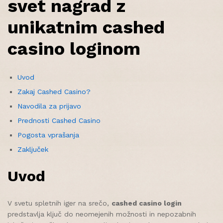
svet nagrad z
unikatnim cashed
casino loginom
Uvod
Zakaj Cashed Casino?
Navodila za prijavo
Prednosti Cashed Casino
Pogosta vprašanja
Zaključek
Uvod
V svetu spletnih iger na srečo,
cashed casino login
predstavlja ključ do neomejenih možnosti in nepozabnih