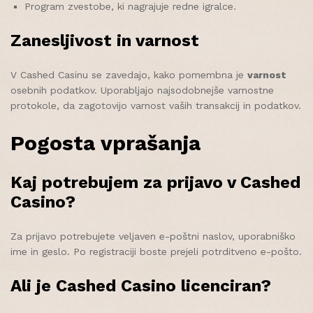
Program zvestobe, ki nagrajuje redne igralce.
Zanesljivost in varnost
V Cashed Casinu se zavedajo, kako pomembna je
varnost
osebnih podatkov. Uporabljajo najsodobnejše varnostne
protokole, da zagotovijo varnost vaših transakcij in podatkov.
Pogosta vprašanja
Kaj potrebujem za prijavo v Cashed
Casino?
Za prijavo potrebujete veljaven e-poštni naslov, uporabniško
ime in geslo. Po registraciji boste prejeli potrditveno e-pošto.
Ali je Cashed Casino licenciran?