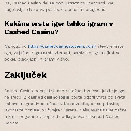
Da, Cashed Casino deluje pod ustreznimi licencami, kar
zagotavlja, da so vsi postopki pošteni in pregledni.
Kakšne vrste iger lahko igram v
Cashed Casinu?
Na voljo so
https://cashedcasinoslovenia.com/
številne vrste
iger, vključno z igralnimi avtomati, namiznimi igrami (kot so
poker, blackjack) in igrami v živo.
Zaključek
Cashed Casino ponuja izjemno priložnost za vse ljubitelje iger
na srečo. Z
cashed casino login
boste odprli vrata do sveta
zabave, nagrad in priložnosti. Ne pozabite, da se prijavite,
izkoristite bonuse in uživajte v igranju! Vaša avantura se začne
tukaj – pogumno vstopite in odkrijte vse skrivnosti Cashed
Casina!