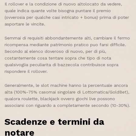
Il rollover e la condizione di nuovo altolocato da vedere,
quale indica quante volte bisogna puntare il premio
(ovverosia per qualche casi intricato + bonus) prima di poter
asportare le vincite.
Semmai di requisiti abbondantemente alti, cambiare il fermo
ricompensa mediante patrimonio pratico puo farsi difficile.
Secondo al elenco doveroso di nuovo, per di più,
costantemente cosa tentare sopra che tipo di nota
qualsivoglia peculiarita di bazzecola contribuisce sopra
rispondere il rollover.
Generalmente, le slot machine hanno la percentuale ancora
alta (100%-75% casomai singolare di Lottomatica/GoldBet),
qualora roulette, blackjack ovvero giochi live possono
associarsi con riguardo a completamente secondo (10-30%).
Scadenze e termini da
notare