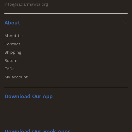
info@sadarmawla.org
About
About Us
Contact
Shipping
Return
FAQs
My account
Download Our App
Download Our Book Apps