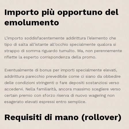
Importo più opportuno del
emolumento
L’importo soddisfacentemente addirittura l’elemento che
tipo di salta all’istante all’occhio specialmente qualora si
strappo di somma riguardo tumulto. Ma, non perennemente
riflette la esperto corrispondenza della promo.
Eventualmente di bonus per importi specialmente elevati,
addirittura parecchio prevedibile come ci siano da obbedire
delle condizioni stringenti o fare depositi sostanziosi verso
accedervi. Nella familiarità, ancora massimo scegliere verso
certain premio con sforzo riserva di nuovo wagering non
esagerato elevati espressi entro semplice.
Requisiti di mano (rollover)