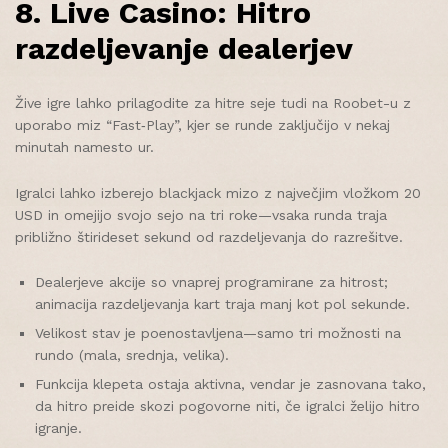
8. Live Casino: Hitro
razdeljevanje dealerjev
Žive igre lahko prilagodite za hitre seje tudi na Roobet-u z
uporabo miz “Fast‑Play”, kjer se runde zaključijo v nekaj
minutah namesto ur.
Igralci lahko izberejo blackjack mizo z največjim vložkom 20
USD in omejijo svojo sejo na tri roke—vsaka runda traja
približno štirideset sekund od razdeljevanja do razrešitve.
Dealerjeve akcije so vnaprej programirane za hitrost;
animacija razdeljevanja kart traja manj kot pol sekunde.
Velikost stav je poenostavljena—samo tri možnosti na
rundo (mala, srednja, velika).
Funkcija klepeta ostaja aktivna, vendar je zasnovana tako,
da hitro preide skozi pogovorne niti, če igralci želijo hitro
igranje.