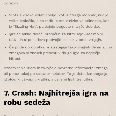
porazov.
Slots z visoko volatilnostjo, kot je “Mega Moolah”, nudijo
velike izplačila, a so redki; slots z nizko volatilnostjo, kot
je “Sizzling Hot”, pa dajejo pogoste manjše dobitke.
Igralec lahko določi proračun za hitro sejo—recimo 20
USD—in si prizadeva podvojiti znesek v petih vrtljajih.
Če pride do dobitka, je strategija takoj dvigniti denar ali pa
zmagovalni znesek prenesti v drugo igro za največjo
hitrost.
Vznemirjenje izvira iz takojšnje povratne informacije: zmaga
ali poraz takoj po ustavitvi kolutov. To je tisto, kar poganja
igralce, ki uživajo v kratkih, a vznemirljivih trenutkih.
7. Crash: Najhitrejša igra na
robu sedeža