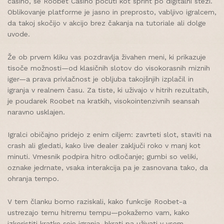
casino, se Roobet Casino počuti kot sprint po digitalni stezi.
Oblikovanje platforme je jasno in preprosto, vabljivo igralcem,
da takoj skočijo v akcijo brez čakanja na tutoriale ali dolge
uvode.
Že ob prvem kliku vas pozdravlja živahen meni, ki prikazuje
tisoče možnosti—od klasičnih slotov do visokorasnih miznih
iger—a prava privlačnost je obljuba takojšnjih izplačil in
igranja v realnem času. Za tiste, ki uživajo v hitrih rezultatih,
je poudarek Roobet na kratkih, visokointenzivnih seansah
naravno usklajen.
Igralci običajno pridejo z enim ciljem: zavrteti slot, staviti na
crash ali gledati, kako live dealer zaključi roko v manj kot
minuti. Vmesnik podpira hitro odločanje; gumbi so veliki,
oznake jedrnate, vsaka interakcija pa je zasnovana tako, da
ohranja tempo.
V tem članku bomo raziskali, kako funkcije Roobet-a
ustrezajo temu hitremu tempu—pokažemo vam, kako
izkoristiti kratke seje igranja, hkrati pa uživati v vsem