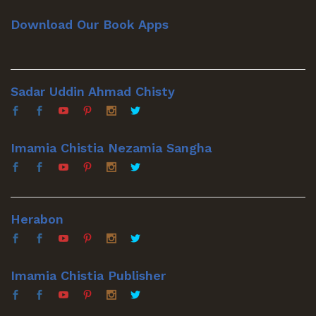
Download Our Book Apps
Sadar Uddin Ahmad Chisty
Imamia Chistia Nezamia Sangha
Herabon
Imamia Chistia Publisher