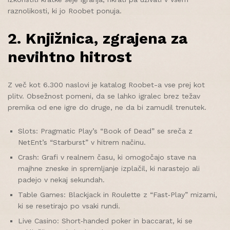
raznolikosti, ki jo Roobet ponuja.
2. Knjižnica, zgrajena za
nevihtno hitrost
Z več kot 6.300 naslovi je katalog Roobet-a vse prej kot
plitv. Obsežnost pomeni, da se lahko igralec brez težav
premika od ene igre do druge, ne da bi zamudil trenutek.
Slots: Pragmatic Play’s “Book of Dead” se sreča z
NetEnt’s “Starburst” v hitrem načinu.
Crash: Grafi v realnem času, ki omogočajo stave na
majhne zneske in spremljanje izplačil, ki narastejo ali
padejo v nekaj sekundah.
Table Games: Blackjack in Roulette z “Fast‑Play” mizami,
ki se resetirajo po vsaki rundi.
Live Casino: Short‑handed poker in baccarat, ki se