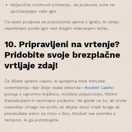
Večjezične možnosti pomenijo, da jezikovne ovire ne
upočasnjujejo vaše igre.
Ta raven podpore se popolnoma ujema z igralci, ki cenijo
neprekinjen potek igre nad dolgim reševanjem težav.
10. Pripravljeni na vrtenje?
Pridobite svoje brezplačne
vrtljaje zdaj!
Če iščete spletni casino, ki sprejema hitre trenutke
vznemirjenja—kjer šteje vsaka sekunda—
Roobet Casino
ponuja z ogromno knjižnico, mobilno prijaznostjo, hitrimi
transakcijami in neomajno podporo. Ne glede na to, ali lovite
naslednjo zmago na slotih, se dirjate skozi crash kroge ali
preizkušate srečo za mizo v živo, Roobet vse premika s
tempom, ki ga potrebujete.