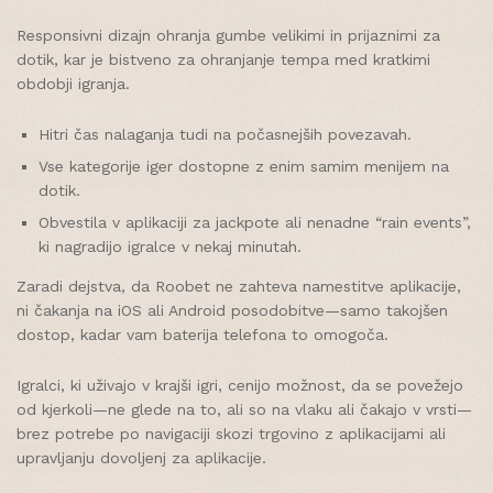
Responsivni dizajn ohranja gumbe velikimi in prijaznimi za
dotik, kar je bistveno za ohranjanje tempa med kratkimi
obdobji igranja.
Hitri čas nalaganja tudi na počasnejših povezavah.
Vse kategorije iger dostopne z enim samim menijem na
dotik.
Obvestila v aplikaciji za jackpote ali nenadne “rain events”,
ki nagradijo igralce v nekaj minutah.
Zaradi dejstva, da Roobet ne zahteva namestitve aplikacije,
ni čakanja na iOS ali Android posodobitve—samo takojšen
dostop, kadar vam baterija telefona to omogoča.
Igralci, ki uživajo v krajši igri, cenijo možnost, da se povežejo
od kjerkoli—ne glede na to, ali so na vlaku ali čakajo v vrsti—
brez potrebe po navigaciji skozi trgovino z aplikacijami ali
upravljanju dovoljenj za aplikacije.