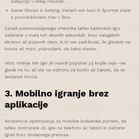
zaključijo v nekaj minutah.
Game Shows & Betting: Instant‑win kvizi in športne stave
z posodobitvami stav v živo.
Zaradi poenostavljenega vmesnika lahko katerokoli igro
zaženete v manj kot desetih sekundah. Brez nalagalnih
ekranov ali pojavnih oken, ki bi vas zadrževali, že gledate na
kolute ali mizo, pripravljeni, da takoj stavite.
Hitro vrtenje teh iger jih naredi popolne za krajše seje—ne
glede na to, ali ste na odmoru za kosilo ali čakate, da se
sestanek konča.
3. Mobilno igranje brez
aplikacije
Roobetova optimizacija za mobilne brskalnike pomeni, da
lahko dostopate do igre na telefonu ali tablici in začnete
igrati brez dodatnega prenosa.