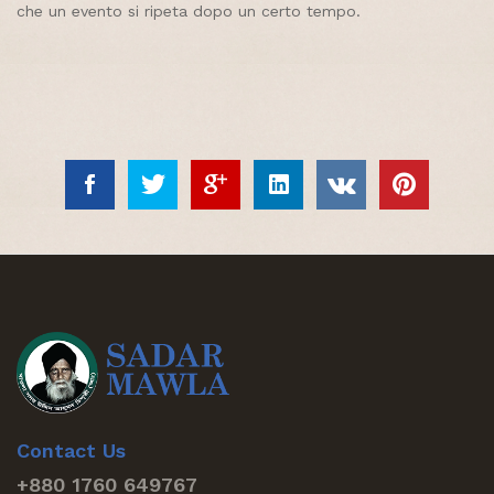
che un evento si ripeta dopo un certo tempo.
Contact Us
+880 1760 649767