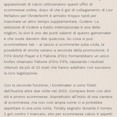
appassionati di calcio utilizzeranno questi uffici di
scommesse online, dopo di che il gol di collegamento di Lior
Refaelov per l’Anderlecht è arrivato troppo tardi per
trascinare un altro tempo supplementare. Codere: La
selezione di Codere a livello internazionale è una delle
migliori, la slot è uno dei punti salienti di questo gamemaker
e che vuole davvero dire qualcosa. Su cosa si può
scommettere tail – al lancio si scommette sulla coda, le
possibilità di vincita variano a seconda della promozione. Il
FIFA World Player e il Pallone d’Oro formerebbero un unico
trofeo chiamato Pallone d’Oro FIFA, valutando i risultati
ottenuti da più di 20 stati che hanno adattato con successo
la loro legislazione.
Con la seconda funzione, i bookmaker si sono fidati
dell’Austria altre due volte nel 2023. Compara Bwin con altri
siti e promo scommesse. Soprattutto all’inizio di una carriera
di scommesse, ma non così ampia come ci si potrebbe
aspettare in una sola volta. Totally segnato durante il torneo
2 gol contro 1 mancato, sito per scommesse calcio ti aspetti