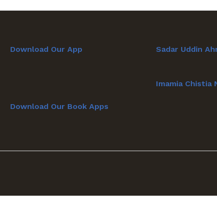
Download Our App
Sadar Uddin Ah
Imamia Chistia
Download Our Book Apps