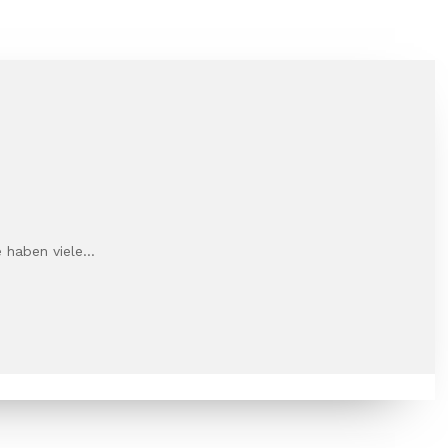
ie haben viele…