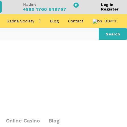
Hotline
Log in
0
+880 1760 649767
Register
Sadria Society
Blog
Contact
বাংলা
Search
Online Casino
Blog