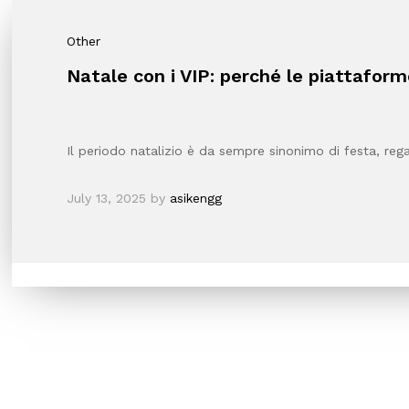
Other
Natale con i VIP: perché le piattafor
Il periodo natalizio è da sempre sinonimo di festa, reg
July 13, 2025
by
asikengg