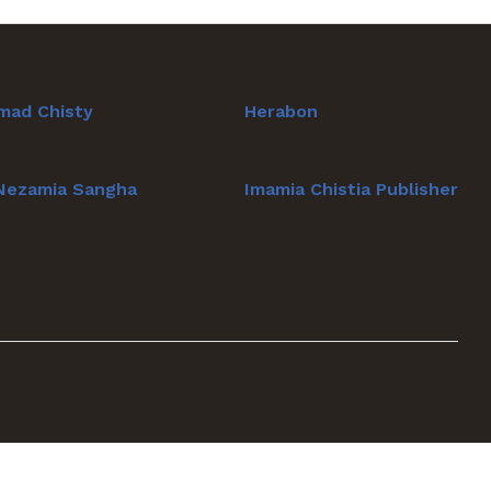
mad Chisty
Herabon
 Nezamia Sangha
Imamia Chistia Publisher