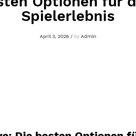
sten Optionen für d
Spielerlebnis
April 3, 2026
/
by
Admin
ve: Die besten Optionen fü