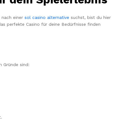
u nach einer
sol casino alternative
suchst, bist du hier
 das perfekte Casino für deine Bedürfnisse finden
n Gründe sind:
t.