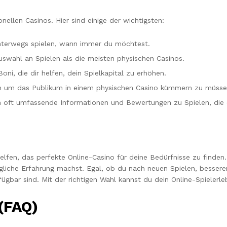
onellen Casinos. Hier sind einige der wichtigsten:
terwegs spielen, wann immer du möchtest.
uswahl an Spielen als die meisten physischen Casinos.
ni, die dir helfen, dein Spielkapital zu erhöhen.
h um das Publikum in einem physischen Casino kümmern zu müsse
n oft umfassende Informationen und Bewertungen zu Spielen, die d
elfen, das perfekte Online-Casino für deine Bedürfnisse zu finden
ögliche Erfahrung machst. Egal, ob du nach neuen Spielen, besser
fügbar sind. Mit der richtigen Wahl kannst du dein Online-Spielerl
(FAQ)