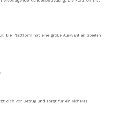
e hervorragende Kundenbetreuung. Die Plattform ist
n. Die Plattform hat eine große Auswahl an Spielen
:
zt dich vor Betrug und sorgt für ein sicheres