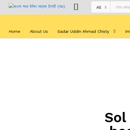
All
Home
About Us
Sadar Uddin Ahmad Chisty
Im
Sol