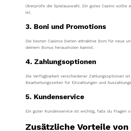
Überprüfe die Spielauswahl. Ein gutes Casino sollte e
ist.
3. Boni und Promotions
Die besten Casinos bieten attraktive Boni für neue 
deinem Bonus herausholen kannst.
4. Zahlungsoptionen
Die Verfügbarkeit verschiedener Zahlungsoptionen ist
Bearbeitungszeiten für Einzahlungen und Auszahlung
5. Kundenservice
Ein guter Kundenservice ist wichtig, falls du Fragen
Zusätzliche Vorteile von