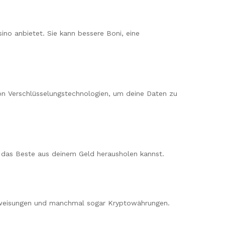
sino anbietet. Sie kann bessere Boni, eine
 von Verschlüsselungstechnologien, um deine Daten zu
u das Beste aus deinem Geld herausholen kannst.
berweisungen und manchmal sogar Kryptowährungen.