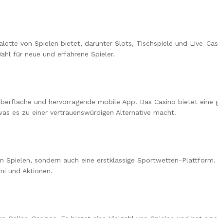
 Palette von Spielen bietet, darunter Slots, Tischspiele und Live-
hl für neue und erfahrene Spieler.
Oberfläche und hervorragende mobile App. Das Casino bietet eine
was es zu einer vertrauenswürdigen Alternative macht.
an Spielen, sondern auch eine erstklassige Sportwetten-Plattform. 
ni und Aktionen.