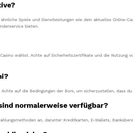
tive?
e ähnliche Spiele und Dienstleistungen wie dein aktuelles Online-Ca
ndenservice bieten.
ne-Casino wählst. Achte auf Sicherheitszertifikate und die Nutzung
ni?
 Achte auf die Bedingungen der Boni, um sicherzustellen, dass d
sind normalerweise verfügbar?
n Zahlungsmethoden an, darunter Kreditkarten, E-Wallets, Bankü