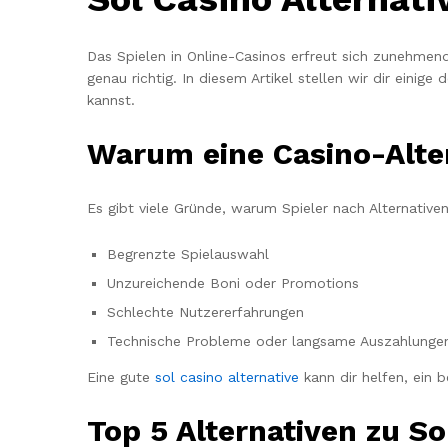
Das Spielen in Online-Casinos erfreut sich zunehmend
genau richtig. In diesem Artikel stellen wir dir einig
kannst.
Warum eine Casino-Alte
Es gibt viele Gründe, warum Spieler nach Alternative
Begrenzte Spielauswahl
Unzureichende Boni oder Promotions
Schlechte Nutzererfahrungen
Technische Probleme oder langsame Auszahlunge
Eine gute
sol casino alternative
kann dir helfen, ein 
Top 5 Alternativen zu So