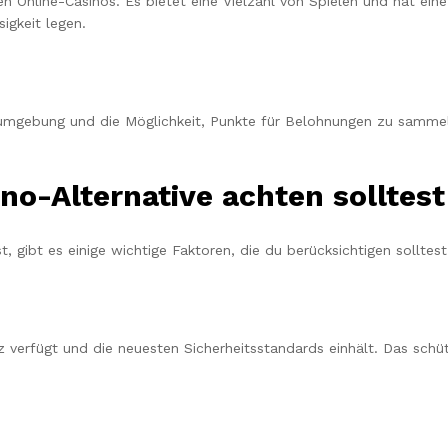
n Online-Casinos. Es bietet eine Vielzahl von Spielen und hat ein
sigkeit legen.
lumgebung und die Möglichkeit, Punkte für Belohnungen zu sammel
no-Alternative achten solltest
, gibt es einige wichtige Faktoren, die du berücksichtigen solltest
nz verfügt und die neuesten Sicherheitsstandards einhält. Das schüt