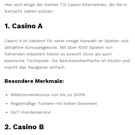
Hier sind einige der besten TG Casino Alternativen, die Sie in
Betracht ziehen sollten:
1. Casino A
Casino A ist bekannt für seine riesige Auswahl an Spielen und
attraktive Bonusangebote. Mit über 1000 Spielen von
führenden Anbietern bietet es sowohl Slots als auch
klassische Tischspiele. Die Benutzeroberfläche ist intuitiv und
macht das Navigieren einfach.
Besondere Merkmale:
Willkommensbonus von bis zu 200%
Regelmäßige Turniere mit hohen Gewinnen
24/7 Kundenservice
2. Casino B