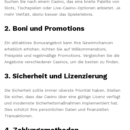
Suchen Sie nach einem Casino, das eine breite Palette von
Slots, Tischspielen oder Live-Casino-Optionen anbietet. Je
mehr Vielfalt, desto besser das Spielerlebnis.
2. Boni und Promotions
Ein attraktives Bonusangebot kann Ihre Gewinnchancen
erheblich erhöhen. Achten Sie auf Willkommensboni,
Freispiele und regelmäßige Promotions. Vergleichen Sie die
Angebote verschiedener Casinos, um die besten zu finden.
3. Sicherheit und Lizenzierung
Die Sicherheit sollte immer oberste Priorität haben. Stellen
Sie sicher, dass das Casino über eine gültige Lizenz verfügt
und modernste Sicherheitsmaßnahmen implementiert hat.
Dies schützt Ihre persönlichen Daten und finanziellen
Transaktionen.