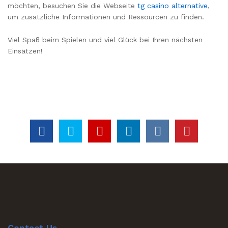
möchten, besuchen Sie die Webseite
tg casino alternative
,
um zusätzliche Informationen und Ressourcen zu finden.
Viel Spaß beim Spielen und viel Glück bei Ihren nächsten
Einsätzen!
Contact Us