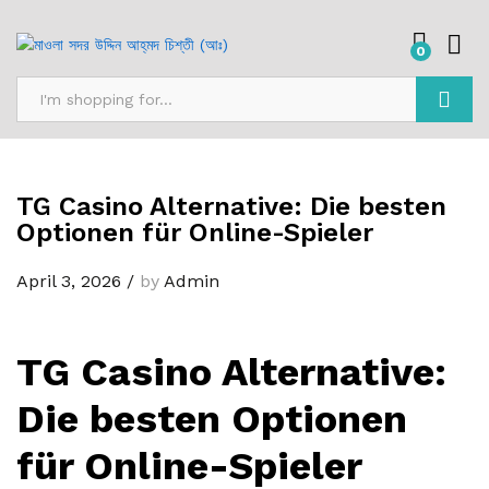
0
Search
TG Casino Alternative: Die besten
Optionen für Online-Spieler
April 3, 2026
/
by
Admin
TG Casino Alternative:
Die besten Optionen
für Online-Spieler