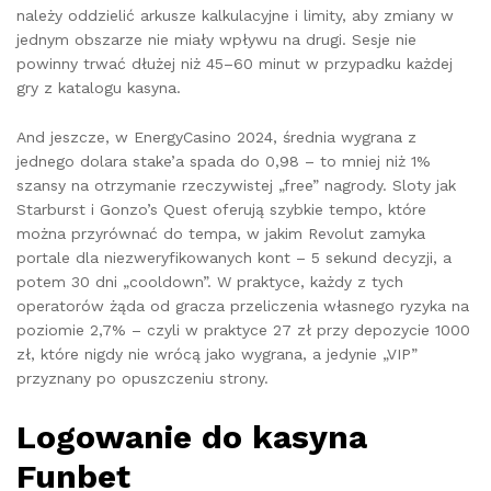
należy oddzielić arkusze kalkulacyjne i limity, aby zmiany w
jednym obszarze nie miały wpływu na drugi. Sesje nie
powinny trwać dłużej niż 45–60 minut w przypadku każdej
gry z katalogu kasyna.
And jeszcze, w EnergyCasino 2024, średnia wygrana z
jednego dolara stake’a spada do 0,98 – to mniej niż 1%
szansy na otrzymanie rzeczywistej „free” nagrody. Sloty jak
Starburst i Gonzo’s Quest oferują szybkie tempo, które
można przyrównać do tempa, w jakim Revolut zamyka
portale dla niezweryfikowanych kont – 5 sekund decyzji, a
potem 30 dni „cooldown”. W praktyce, każdy z tych
operatorów żąda od gracza przeliczenia własnego ryzyka na
poziomie 2,7% – czyli w praktyce 27 zł przy depozycie 1000
zł, które nigdy nie wrócą jako wygrana, a jedynie „VIP”
przyznany po opuszczeniu strony.
Logowanie do kasyna
Funbet