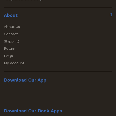
About
About Us
Contact
Shipping
Return
FAQs
My account
Download Our App
Download Our Book Apps