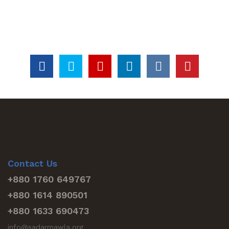
Contact Us
+880 1760 649767
+880 1614 890501
+880 1633 690473
info@sadarmawla.org