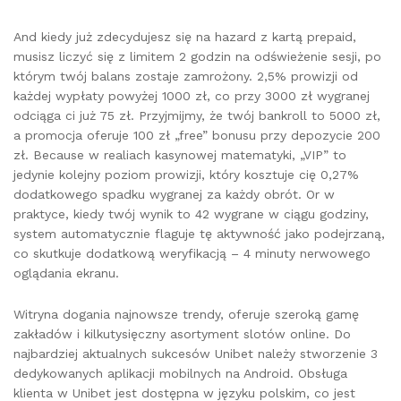
And kiedy już zdecydujesz się na hazard z kartą prepaid,
musisz liczyć się z limitem 2 godzin na odświeżenie sesji, po
którym twój balans zostaje zamrożony. 2,5% prowizji od
każdej wypłaty powyżej 1000 zł, co przy 3000 zł wygranej
odciąga ci już 75 zł. Przyjmijmy, że twój bankroll to 5000 zł,
a promocja oferuje 100 zł „free” bonusu przy depozycie 200
zł. Because w realiach kasynowej matematyki, „VIP” to
jedynie kolejny poziom prowizji, który kosztuje cię 0,27%
dodatkowego spadku wygranej za każdy obrót. Or w
praktyce, kiedy twój wynik to 42 wygrane w ciągu godziny,
system automatycznie flaguje tę aktywność jako podejrzaną,
co skutkuje dodatkową weryfikacją – 4 minuty nerwowego
oglądania ekranu.
Witryna dogania najnowsze trendy, oferuje szeroką gamę
zakładów i kilkutysięczny asortyment slotów online. Do
najbardziej aktualnych sukcesów Unibet należy stworzenie 3
dedykowanych aplikacji mobilnych na Android. Obsługa
klienta w Unibet jest dostępna w języku polskim, co jest