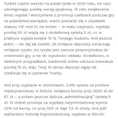
Funbet Casino weszło na polski rynek w 2024 roku, od razu
udostępniając polską wersję językową. W celu zwiększenia
limitu wypłat i skorzystania z promocji cashback podczas gry
na prawdziwe pieniądze, warto postarać się o uzyskanie
statusu VIP. And to nie koniec – w wielu casynach, wypłaty
poniżej 50 zł wiążą się z dodatkową opłatą 5 zł, co w
praktyce wyjada kolejne 10 % Twojego budżetu. And jeszcze
jedno – nie daj się zwieść, że mniejsze depozyty oznaczają
mniejsze ryzyko, bo ryzyko jest zawsze proporcjonalne do
zmienności gry, a nie do wysokości wkładu. Dodatkowo, w
niektórych przypadkach, bankomat online odrzuca transakcje
poniżej 15 zł, więc Twój 10‑złowy depozyt nigdy nie
zrealizuje się w systemie Trustly.
And przy wypłacie w złotówkach, 2,9% opłata za przelew
międzynarodowy w Betclic zwiększa koszty przy 3000 zł do
87 zł – a potem jeszcze dolicza „administracyjną” opłatę 5
zł. W Unibet prowizja za wypłatę natychmiastową wynosi
1,5% od kwoty, co przy 500 zł daje 7,5 zł straty. And jeśli
wybierzesz metodę kryptowalutową, wypłata w Bitcoin