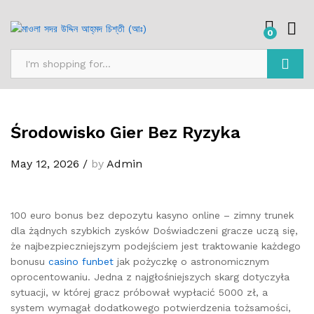
0
Search
Środowisko Gier Bez Ryzyka
May 12, 2026
/
by
Admin
100 euro bonus bez depozytu kasyno online – zimny trunek
dla żądnych szybkich zysków Doświadczeni gracze uczą się,
że najbezpieczniejszym podejściem jest traktowanie każdego
bonusu
casino funbet
jak pożyczkę o astronomicznym
oprocentowaniu. Jedna z najgłośniejszych skarg dotyczyła
sytuacji, w której gracz próbował wypłacić 5000 zł, a
system wymagał dodatkowego potwierdzenia tożsamości,