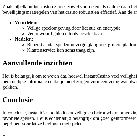
Zoals bij elk online casino zijn er zowel voordelen als nadelen aan het
beveiligingsmaatregelen van het casino robuust en effectief. Aan de a
Voordelen:
Veilige speelomgeving door licentie en encryptie.
Verantwoord gokken tools beschikbaar.
Nadelen:
Beperkt aantal spellen in vergelijking met grotere platfor
Klantenservice kan soms traag zijn.
Aanvullende inzichten
Het is belangrijk om te weten dat, hoewel InstantCasino veel veilighe
persoonlijke informatie en dat je moet zorgen voor een veilig wachtw
gokken.
Conclusie
In conclusie, InstantCasino biedt een veilige en betrouwbare omgevin
favoriete spellen. Het is echter altijd belangrijk om goed geïnformeer
begrijpen voordat ze beginnen met spelen.