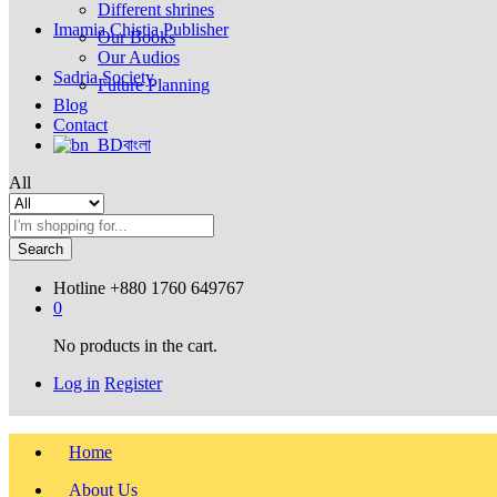
Different shrines
Imamia Chistia Publisher
Our Books
Our Audios
Sadria Society
Future Planning
Blog
Contact
বাংলা
All
Search
Hotline
+880 1760 649767
0
No products in the cart.
Log in
Register
Home
About Us