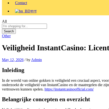
Contact
বাংলা
All
Search
Other
Veiligheid InstantCasino: Licent
May 12, 2026
/
by
Admin
Inleiding
In de wereld van online gokken is veiligheid een cruciaal aspect, voora
onderzoekt de veiligheid van InstantCasino en de maatregelen die zij
vertrouwen kunnen spelen.
https://instantcasinoofficial.com/
Belangrijke concepten en overzicht