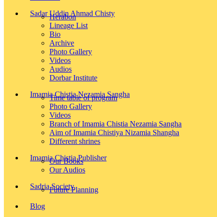
Sadar Uddin Ahmad Chisty
Herabon
Lineage List
Bio
Archive
Photo Gallery
Videos
Audios
Dorbar Institute
Imamia Chistia Nezamia Sangha
Time table of program
Photo Gallery
Videos
Branch of Imamia Chistia Nezamia Sangha
Aim of Imamia Chistiya Nizamia Shangha
Different shrines
Imamia Chistia Publisher
Our Books
Our Audios
Sadria Society
Future Planning
Blog