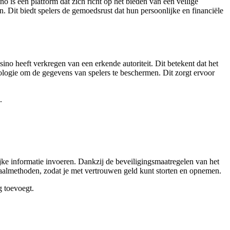
 is een platform dat zich richt op het bieden van een veilige
en. Dit biedt spelers de gemoedsrust dat hun persoonlijke en financiële
asino heeft verkregen van een erkende autoriteit. Dit betekent dat het
ologie om de gegevens van spelers te beschermen. Dit zorgt ervoor
.
ijke informatie invoeren. Dankzij de beveiligingsmaatregelen van het
betaalmethoden, zodat je met vertrouwen geld kunt storten en opnemen.
g toevoegt.