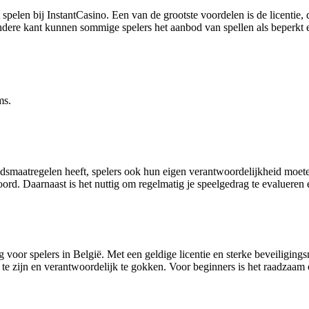
 spelen bij InstantCasino. Een van de grootste voordelen is de licentie,
ndere kant kunnen sommige spelers het aanbod van spellen als beperkt er
ms.
idsmaatregelen heeft, spelers ook hun eigen verantwoordelijkheid moeten
oord. Daarnaast is het nuttig om regelmatig je speelgedrag te evaluere
g voor spelers in België. Met een geldige licentie en sterke beveiligi
d te zijn en verantwoordelijk te gokken. Voor beginners is het raadzaam