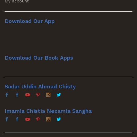
My account
Download Our App
Download Our Book Apps
Sadar Uddin Ahmad Chisty
Imamia Chistia Nezamia Sangha