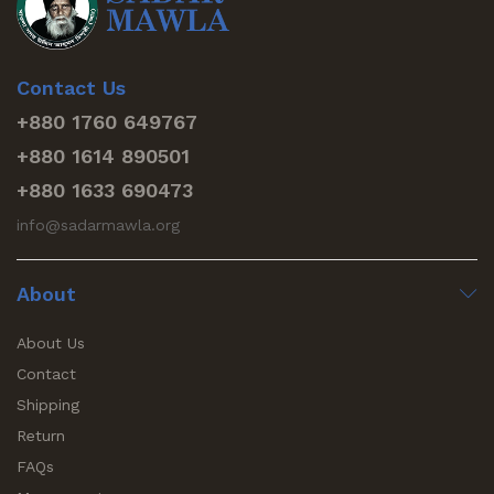
Contact Us
+880 1760 649767
+880 1614 890501
+880 1633 690473
info@sadarmawla.org
About
About Us
Contact
Shipping
Return
FAQs