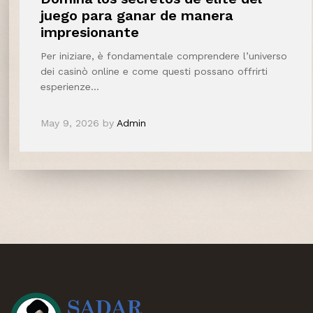
juego para ganar de manera
impresionante
Per iniziare, è fondamentale comprendere l’universo
dei casinò online e come questi possano offrirti
esperienze…
May 9, 2026
by
Admin