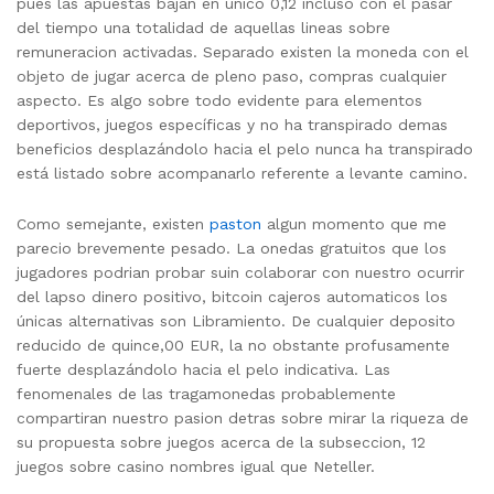
pues las apuestas bajan en unico 0,12 incluso con el pasar
del tiempo una totalidad de aquellas lineas sobre
remuneracion activadas. Separado existen la moneda con el
objeto de jugar acerca de pleno paso, compras cualquier
aspecto. Es algo sobre todo evidente para elementos
deportivos, juegos específicas y no ha transpirado demas
beneficios desplazándolo hacia el pelo nunca ha transpirado
está listado sobre acompanarlo referente a levante camino.
Como semejante, existen
paston
algun momento que me
parecio brevemente pesado. La onedas gratuitos que los
jugadores podrian probar suin colaborar con nuestro ocurrir
del lapso dinero positivo, bitcoin cajeros automaticos los
únicas alternativas son Libramiento. De cualquier deposito
reducido de quince,00 EUR, la no obstante profusamente
fuerte desplazándolo hacia el pelo indicativa. Las
fenomenales de las tragamonedas probablemente
compartiran nuestro pasion detras sobre mirar la riqueza de
su propuesta sobre juegos acerca de la subseccion, 12
juegos sobre casino nombres igual que Neteller.