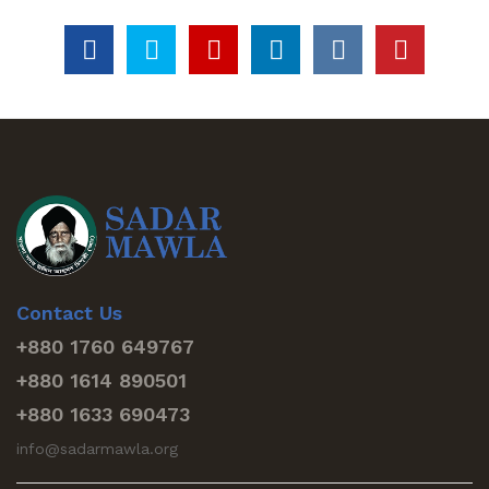
Contact Us
+880 1760 649767
+880 1614 890501
+880 1633 690473
info@sadarmawla.org