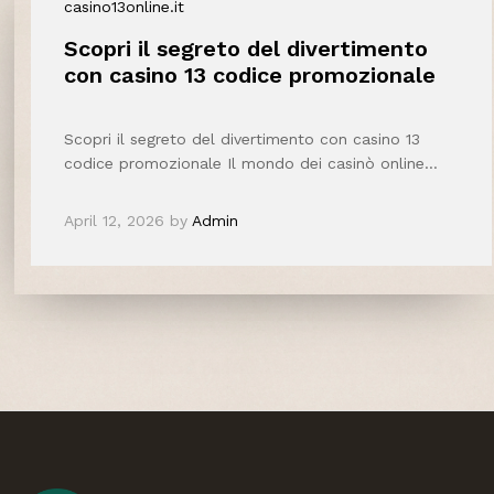
casino13online.it
Scopri il segreto del divertimento
con casino 13 codice promozionale
Scopri il segreto del divertimento con casino 13
codice promozionale Il mondo dei casinò online…
April 12, 2026
by
Admin