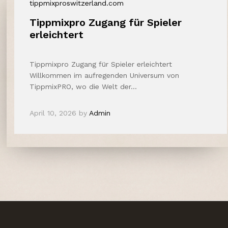
tippmixproswitzerland.com
Tippmixpro Zugang für Spieler
erleichtert
Tippmixpro Zugang für Spieler erleichtert
Willkommen im aufregenden Universum von
TippmixPRO, wo die Welt der…
April 10, 2026
by
Admin