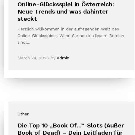
Online-Glücksspiel in Österreich:
Neue Trends und was dahinter
steckt
Herzlich willkommen in der aufregenden Welt des
Online-Glücksspiels! Wenn Sie neu in diesem Bereich
sind,…
March 24, 2026
by
Admin
Other
Die Top 10 „Book Of…”-Slots (Außer
Book of Dead) – Dein Leitfaden für